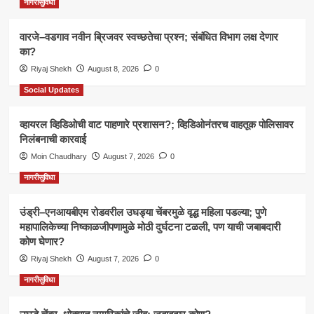
नागरीसुविधा
वारजे–वडगाव नवीन ब्रिजवर स्वच्छतेचा प्रश्न; संबंधित विभाग लक्ष देणार
का?
Riyaj Shekh
August 8, 2026
0
Social Updates
व्हायरल व्हिडिओची वाट पाहणारे प्रशासन?; व्हिडिओनंतरच वाहतूक पोलिसावर
निलंबनाची कारवाई
Moin Chaudhary
August 7, 2026
0
नागरीसुविधा
उंड्री–एनआयबीएम रोडवरील उघड्या चेंबरमुळे वृद्ध महिला पडल्या; पुणे
महापालिकेच्या निष्काळजीपणामुळे मोठी दुर्घटना टळली, पण याची जबाबदारी
कोण घेणार?
Riyaj Shekh
August 7, 2026
0
नागरीसुविधा