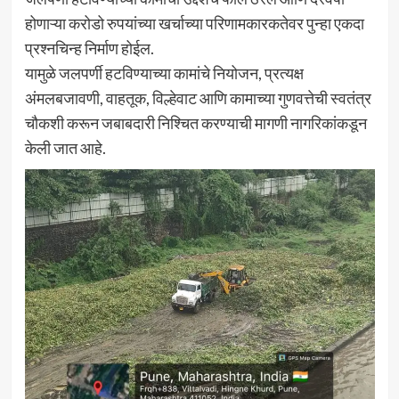
होणाऱ्या करोडो रुपयांच्या खर्चाच्या परिणामकारकतेवर पुन्हा एकदा
प्रश्नचिन्ह निर्माण होईल.
यामुळे जलपर्णी हटविण्याच्या कामांचे नियोजन, प्रत्यक्ष
अंमलबजावणी, वाहतूक, विल्हेवाट आणि कामाच्या गुणवत्तेची स्वतंत्र
चौकशी करून जबाबदारी निश्चित करण्याची मागणी नागरिकांकडून
केली जात आहे.