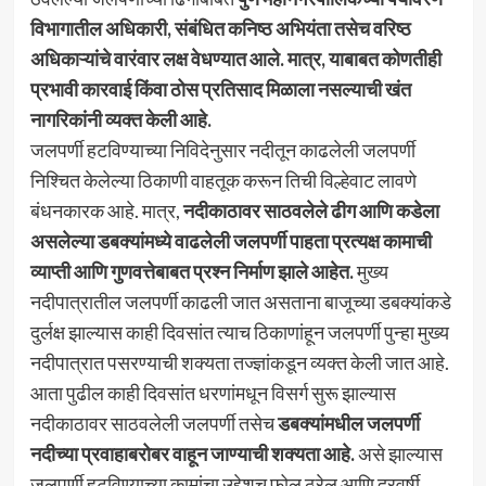
विभागातील अधिकारी, संबंधित कनिष्ठ अभियंता तसेच वरिष्ठ
अधिकाऱ्यांचे वारंवार लक्ष वेधण्यात आले. मात्र, याबाबत कोणतीही
प्रभावी कारवाई किंवा ठोस प्रतिसाद मिळाला नसल्याची खंत
नागरिकांनी व्यक्त केली आहे.
जलपर्णी हटविण्याच्या निविदेनुसार नदीतून काढलेली जलपर्णी
निश्चित केलेल्या ठिकाणी वाहतूक करून तिची विल्हेवाट लावणे
बंधनकारक आहे. मात्र,
नदीकाठावर साठवलेले ढीग आणि कडेला
असलेल्या डबक्यांमध्ये वाढलेली जलपर्णी पाहता प्रत्यक्ष कामाची
व्याप्ती आणि गुणवत्तेबाबत प्रश्न निर्माण झाले आहेत.
मुख्य
नदीपात्रातील जलपर्णी काढली जात असताना बाजूच्या डबक्यांकडे
दुर्लक्ष झाल्यास काही दिवसांत त्याच ठिकाणांहून जलपर्णी पुन्हा मुख्य
नदीपात्रात पसरण्याची शक्यता तज्ज्ञांकडून व्यक्त केली जात आहे.
आता पुढील काही दिवसांत धरणांमधून विसर्ग सुरू झाल्यास
नदीकाठावर साठवलेली जलपर्णी तसेच
डबक्यांमधील जलपर्णी
नदीच्या प्रवाहाबरोबर वाहून जाण्याची शक्यता आहे.
असे झाल्यास
जलपर्णी हटविण्याच्या कामांचा उद्देशच फोल ठरेल आणि दरवर्षी