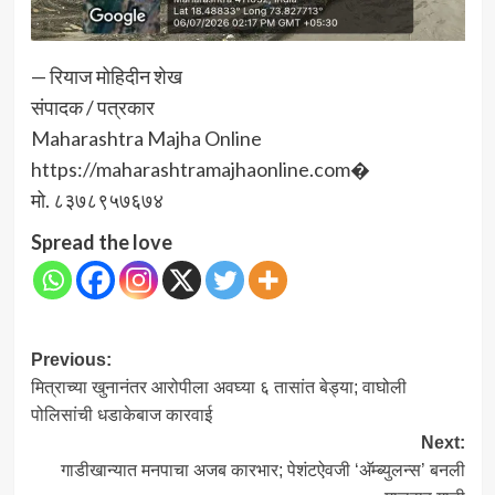
— रियाज मोहिदीन शेख
संपादक / पत्रकार
Maharashtra Majha Online
https://maharashtramajhaonline.com⁠�
मो. ८३७८९५७६७४
Spread the love
Post
Previous:
मित्राच्या खुनानंतर आरोपीला अवघ्या ६ तासांत बेड्या; वाघोली
navigation
पोलिसांची धडाकेबाज कारवाई
Next:
गाडीखान्यात मनपाचा अजब कारभार; पेशंटऐवजी ‘अ‍ॅम्ब्युलन्स’ बनली