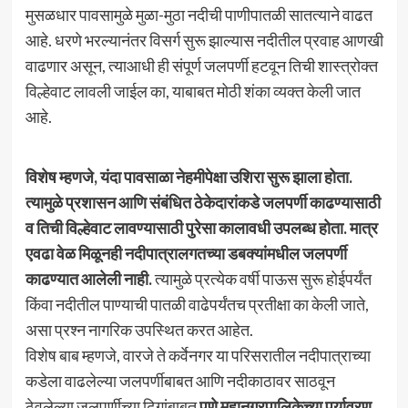
मुसळधार पावसामुळे मुळा-मुठा नदीची पाणीपातळी सातत्याने वाढत
आहे. धरणे भरल्यानंतर विसर्ग सुरू झाल्यास नदीतील प्रवाह आणखी
वाढणार असून, त्याआधी ही संपूर्ण जलपर्णी हटवून तिची शास्त्रोक्त
विल्हेवाट लावली जाईल का, याबाबत मोठी शंका व्यक्त केली जात
आहे.
विशेष म्हणजे, यंदा पावसाळा नेहमीपेक्षा उशिरा सुरू झाला होता.
त्यामुळे प्रशासन आणि संबंधित ठेकेदारांकडे जलपर्णी काढण्यासाठी
व तिची विल्हेवाट लावण्यासाठी पुरेसा कालावधी उपलब्ध होता. मात्र
एवढा वेळ मिळूनही नदीपात्रालगतच्या डबक्यांमधील जलपर्णी
काढण्यात आलेली नाही.
त्यामुळे प्रत्येक वर्षी पाऊस सुरू होईपर्यंत
किंवा नदीतील पाण्याची पातळी वाढेपर्यंतच प्रतीक्षा का केली जाते,
असा प्रश्न नागरिक उपस्थित करत आहेत.
विशेष बाब म्हणजे, वारजे ते कर्वेनगर या परिसरातील नदीपात्राच्या
कडेला वाढलेल्या जलपर्णीबाबत आणि नदीकाठावर साठवून
ठेवलेल्या जलपर्णीच्या ढिगांबाबत
पुणे महानगरपालिकेच्या पर्यावरण