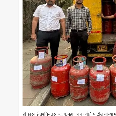
ही कारवाई उपनियंत्रक द. ग. महाजन व ज्योती पाटील यांच्या म