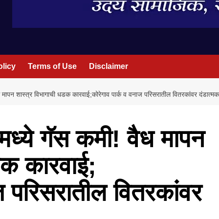
olicy
Terms of Use
Disclaimer
वैध मापन शास्त्र विभागाची धडक कारवाई;कोरेगाव पार्क व वनाज परिसरातील वितरकांवर दंडात्म
रमध्ये गॅस कमी! वैध मापन
डक कारवाई;
ाज परिसरातील वितरकांवर