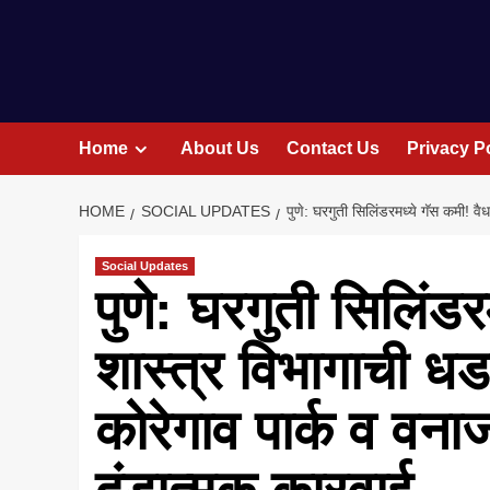
Home
About Us
Contact Us
Privacy P
HOME
SOCIAL UPDATES
पुणे: घरगुती सिलिंडरमध्ये गॅस कमी! 
Social Updates
पुणे: घरगुती सिलिंड
शास्त्र विभागाची ध
कोरेगाव पार्क व वन