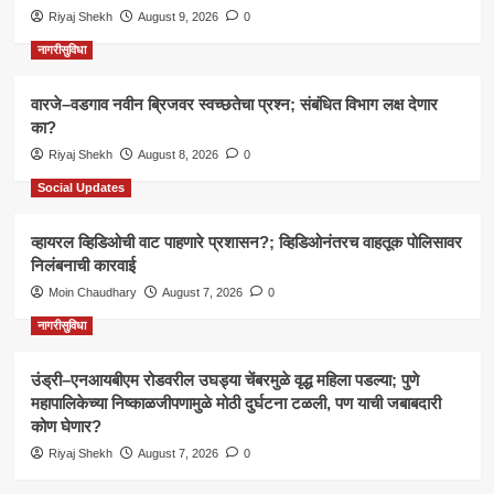
Riyaj Shekh
August 9, 2026
0
नागरीसुविधा
वारजे–वडगाव नवीन ब्रिजवर स्वच्छतेचा प्रश्न; संबंधित विभाग लक्ष देणार
का?
Riyaj Shekh
August 8, 2026
0
Social Updates
व्हायरल व्हिडिओची वाट पाहणारे प्रशासन?; व्हिडिओनंतरच वाहतूक पोलिसावर
निलंबनाची कारवाई
Moin Chaudhary
August 7, 2026
0
नागरीसुविधा
उंड्री–एनआयबीएम रोडवरील उघड्या चेंबरमुळे वृद्ध महिला पडल्या; पुणे
महापालिकेच्या निष्काळजीपणामुळे मोठी दुर्घटना टळली, पण याची जबाबदारी
कोण घेणार?
Riyaj Shekh
August 7, 2026
0