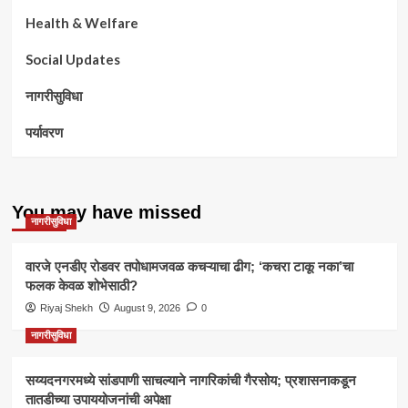
Health & Welfare
Social Updates
नागरीसुविधा
पर्यावरण
You may have missed
नागरीसुविधा
वारजे एनडीए रोडवर तपोधामजवळ कचऱ्याचा ढीग; ‘कचरा टाकू नका’चा
फलक केवळ शोभेसाठी?
Riyaj Shekh
August 9, 2026
0
नागरीसुविधा
सय्यदनगरमध्ये सांडपाणी साचल्याने नागरिकांची गैरसोय; प्रशासनाकडून
तातडीच्या उपाययोजनांची अपेक्षा