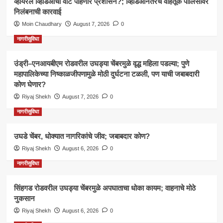
व्हायरल व्हिडिओची वाट पाहणारे प्रशासन?; व्हिडिओनंतरच वाहतूक पोलिसावर
निलंबनाची कारवाई
Moin Chaudhary
August 7, 2026
0
नागरीसुविधा
उंड्री–एनआयबीएम रोडवरील उघड्या चेंबरमुळे वृद्ध महिला पडल्या; पुणे
महापालिकेच्या निष्काळजीपणामुळे मोठी दुर्घटना टळली, पण याची जबाबदारी
कोण घेणार?
Riyaj Shekh
August 7, 2026
0
नागरीसुविधा
उघडे चेंबर, धोक्यात नागरिकांचे जीव; जबाबदार कोण?
Riyaj Shekh
August 6, 2026
0
नागरीसुविधा
सिंहगड रोडवरील उघड्या चेंबरमुळे अपघाताचा धोका कायम; वाहनाचे मोठे
नुकसान
Riyaj Shekh
August 6, 2026
0