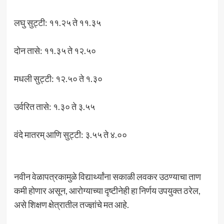
लघु सुट्टी: ११.२५ ते ११.३५
दोन तासे: ११.३५ ते १२.५०
मधली सुट्टी: १२.५० ते १.३०
उर्वरित तासे: १.३० ते ३.५५
वंदे मातरम् आणि सुट्टी: ३.५५ ते ४.००
नवीन वेळापत्रकामुळे विद्यार्थ्यांना सकाळी लवकर उठण्याचा ताण
कमी होणार असून, आरोग्याच्या दृष्टीनेही हा निर्णय उपयुक्त ठरेल,
असे शिक्षण क्षेत्रातील तज्ज्ञांचे मत आहे.