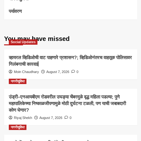
पर्यावरण
You may have missed
Social Updates
व्हायरल व्हिडिओची वाट पाहणारे प्रशासन?; व्हिडिओनंतरच वाहतूक पोलिसावर
निलंबनाची कारवाई
Moin Chaudhary
August 7, 2026
0
नागरीसुविधा
उंड्री–एनआयबीएम रोडवरील उघड्या चेंबरमुळे वृद्ध महिला पडल्या; पुणे
महापालिकेच्या निष्काळजीपणामुळे मोठी दुर्घटना टळली, पण याची जबाबदारी
कोण घेणार?
Riyaj Shekh
August 7, 2026
0
नागरीसुविधा