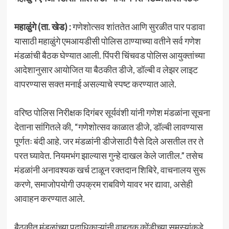
महाळुंगे (ता. खेड) :
गणेशोत्सव शांततेत आणि सुरळीत पार पडावा
यासाठी महाळुंगे एमआयडीसी पोलिस ठाण्याच्या वतीने सर्व गणेश
मंडळांची बैठक घेण्यात आली. पिंपरी चिंचवड पोलिस आयुक्तांच्या
आदेशानुसार आयोजित या बैठकीत डीजे, डॉल्बी व लेझर लाइट
वापरण्यास सक्त मनाई असल्याचे स्पष्ट करण्यात आले.
वरिष्ठ पोलिस निरीक्षक दिगंबर सूर्यवंशी यांनी गणेश मंडळांना सूचना
देताना सांगितले की, “गणेशोत्सव काळात डीजे, डॉल्बी लावण्यास
पूर्णतः बंदी आहे. जर मंडळांनी डीजेसाठी पैसे दिले असतील तर ते
परत घ्यावेत. नियमभंग झाल्यास गुन्हे दाखल केले जातील.” तसेच
मंडळांनी अनावश्यक खर्च टाळून रक्तदान शिबिरे, वाचनालय सुरू
करणे, समाजोपयोगी उपक्रम राबविणे यावर भर द्यावा, असेही
आवाहन करण्यात आले.
बैठकीत मंडळांच्या पदाधिकाऱ्यांनी वाहतूक कोंडीच्या समस्यांकडे