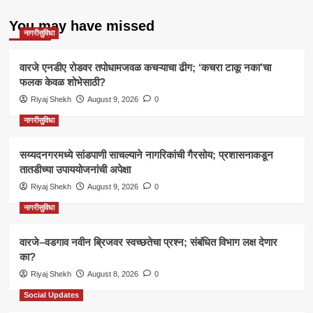
You may have missed
नागरीसुविधा
वारजे एनडीए रोडवर तपोधामजवळ कचऱ्याचा ढीग; ‘कचरा टाकू नका’चा
फलक केवळ शोभेसाठी?
Riyaj Shekh
August 9, 2026
0
नागरीसुविधा
सय्यदनगरमध्ये सांडपाणी साचल्याने नागरिकांची गैरसोय; प्रशासनाकडून
तातडीच्या उपाययोजनांची अपेक्षा
Riyaj Shekh
August 9, 2026
0
नागरीसुविधा
वारजे–वडगाव नवीन ब्रिजवर स्वच्छतेचा प्रश्न; संबंधित विभाग लक्ष देणार
का?
Riyaj Shekh
August 8, 2026
0
Social Updates