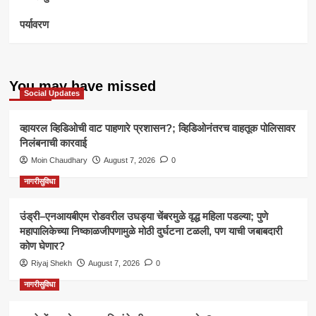
पर्यावरण
You may have missed
Social Updates
व्हायरल व्हिडिओची वाट पाहणारे प्रशासन?; व्हिडिओनंतरच वाहतूक पोलिसावर
निलंबनाची कारवाई
Moin Chaudhary
August 7, 2026
0
नागरीसुविधा
उंड्री–एनआयबीएम रोडवरील उघड्या चेंबरमुळे वृद्ध महिला पडल्या; पुणे
महापालिकेच्या निष्काळजीपणामुळे मोठी दुर्घटना टळली, पण याची जबाबदारी
कोण घेणार?
Riyaj Shekh
August 7, 2026
0
नागरीसुविधा