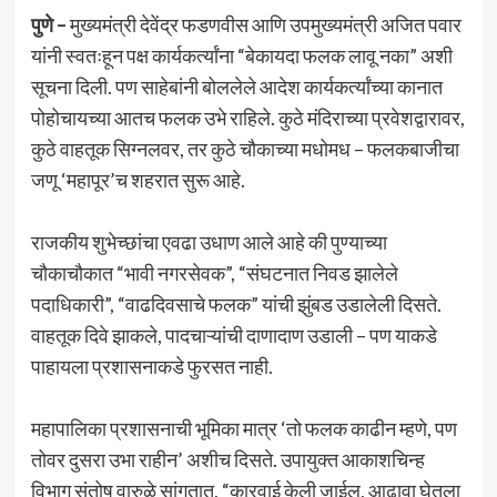
पुणे –
मुख्यमंत्री देवेंद्र फडणवीस आणि उपमुख्यमंत्री अजित पवार
यांनी स्वतःहून पक्ष कार्यकर्त्यांना “बेकायदा फलक लावू नका” अशी
सूचना दिली. पण साहेबांनी बोललेले आदेश कार्यकर्त्यांच्या कानात
पोहोचायच्या आतच फलक उभे राहिले. कुठे मंदिराच्या प्रवेशद्वारावर,
कुठे वाहतूक सिग्नलवर, तर कुठे चौकाच्या मधोमध – फलकबाजीचा
जणू ‘महापूर’च शहरात सुरू आहे.
राजकीय शुभेच्छांचा एवढा उधाण आले आहे की पुण्याच्या
चौकाचौकात “भावी नगरसेवक”, “संघटनात निवड झालेले
पदाधिकारी”, “वाढदिवसाचे फलक” यांची झुंबड उडालेली दिसते.
वाहतूक दिवे झाकले, पादचाऱ्यांची दाणादाण उडाली – पण याकडे
पाहायला प्रशासनाकडे फुरसत नाही.
महापालिका प्रशासनाची भूमिका मात्र ‘तो फलक काढीन म्हणे, पण
तोवर दुसरा उभा राहीन’ अशीच दिसते. उपायुक्त आकाशचिन्ह
विभाग संतोष वारुळे सांगतात, “कारवाई केली जाईल, आढावा घेतला