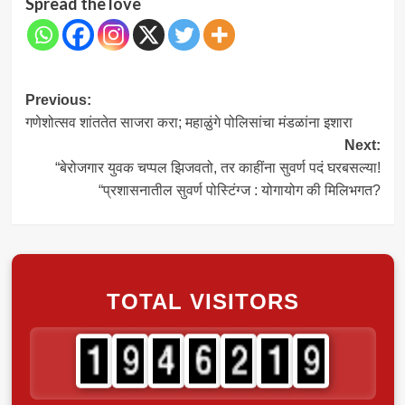
Spread the love
Post
Previous:
गणेशोत्सव शांततेत साजरा करा; महाळुंगे पोलिसांचा मंडळांना इशारा
navigation
Next:
“बेरोजगार युवक चप्पल झिजवतो, तर काहींना सुवर्ण पदं घरबसल्या!
“प्रशासनातील सुवर्ण पोस्टिंग्ज : योगायोग की मिलिभगत?
TOTAL VISITORS