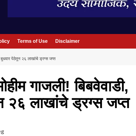
olicy
Terms of Use
Disclaimer
 बुधवार पेठेतून २६ लाखांचे ड्रग्स जप्त
 मोहीम गाजली! बिबवेवाडी,
ून २६ लाखांचे ड्रग्स जप्त