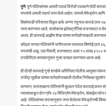
पुणे:
पुणे पोलिसांच्या अमली पदार्थ विरोधी पथकाने मोठी कार
रुपयांचे अमली पदार्थ जप्त केले आहेत. यामध्ये मेफेड्रोन 
बिबवेवाडी परिसरात विठ्ठल ऊर्फ अण्णा रघुनाथ कराडे (वय ५७,
जप्त करण्यात आले. यासोबतच इलेक्ट्रॉनिक वजनकाटा व मोब
आला. ही कारवाई आझीम शेख यांच्या मार्गदर्शनाखाली करण्या
कोंढवा भागात पोलिसांनी भागीरथराम रामलाल बिष्णोई (वय ४
रुपयांची अफू, एक पिशवी, वजनकाटा असा १५ लाख ४२०० रुपयांच
एनडीपीएस कायद्यानुसार गुन्हा दाखल करण्यात आला आहे.
ही दोन्ही कारवाई गुन्हे शाखेचे अतिरिक्त पोलीस आयुक्त प
राजेंद्र मुळीक यांच्या मार्गदर्शनाखाली पोलीस निरीक्षक सुदर्
दरम्यान, फरासखाना पोलिसांनी बुधवार पेठेत कारवाई करत संद
त्याच्याकडून दोन ग्रॅम २४ मिलिग्रॅम मेफेड्रोन, मोबाईल फो
आहे. पोलिसांच्या तपासानुसार जप्त केलेल्या मेफेड्रोनची कि