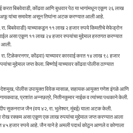
वाई करत बिबवेवाडी, कोंढवा आणि बुधवार पेठ या भागांमधून एकूण २६ लाख
आणि अफू यांचा समावेश असून तिघांना अटक करण्यात आली आहे.
 रा. बिबवेवाडी) याच्याकडून ११ लाख २ हजार रुपये किमतीचे मेफेड्रोन
ाईल असा एकूण ११ लाख २४ हजार रुपयांचा मुद्देमाल हस्तगत करण्यात
त आली.
६, रा. टिळेकरनगर, कोंढवा) याच्यावर कारवाई करत १४ लाख ९८ हजार
ा मुद्देमाल जप्त केला. बिष्णोई याच्यावर कोंढवा पोलीस ठाण्यात
ंकज देशमुख, पोलीस उपायुक्त विवेक मासाळ, सहायक आयुक्त गणेश इंगळे आणि
शन गायकवाड, प्रशांत अन्नछत्रे, नितीनकुमार नाईक व त्यांच्या पथकाने केली.
ीप सुकनराज जैन (वय ४२, रा. भुलेश्वर, मुंबई) याला अटक केली.
न व रोख रक्कम असा एकूण एक लाख रुपयांचा मुद्देमाल जप्त करण्यात आला
ंमत ४५ हजार रुपये आहे. जैन याने हे अमली पदार्थ कोठून आणले व कोणाला