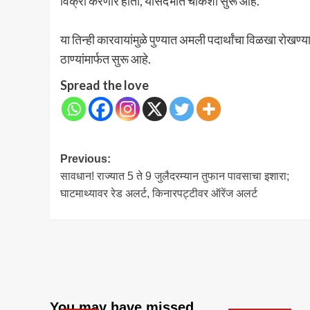
विक्री करणार होता, यासंदर्भात चौकशी सुरू आहे.
या तिन्ही कारवायांमुळे पुण्यात अमली पदार्थांचा विळखा रोखण
ठाण्यांमार्फत सुरू आहे.
Spread the love
Post
Previous:
सावधान! राज्यात 5 ते 9 जुलैदरम्यान तुफान पावसाचा इशारा;
navigation
घाटमाथ्यावर रेड अलर्ट, किनारपट्टीवर ऑरेंज अलर्ट
You may have missed