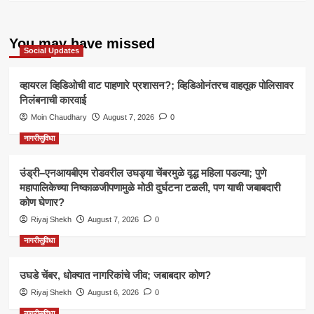
You may have missed
Social Updates
व्हायरल व्हिडिओची वाट पाहणारे प्रशासन?; व्हिडिओनंतरच वाहतूक पोलिसावर
निलंबनाची कारवाई
Moin Chaudhary
August 7, 2026
0
नागरीसुविधा
उंड्री–एनआयबीएम रोडवरील उघड्या चेंबरमुळे वृद्ध महिला पडल्या; पुणे
महापालिकेच्या निष्काळजीपणामुळे मोठी दुर्घटना टळली, पण याची जबाबदारी
कोण घेणार?
Riyaj Shekh
August 7, 2026
0
नागरीसुविधा
उघडे चेंबर, धोक्यात नागरिकांचे जीव; जबाबदार कोण?
Riyaj Shekh
August 6, 2026
0
नागरीसुविधा