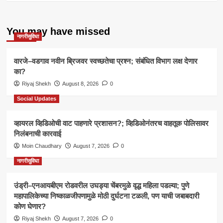
You may have missed
नागरीसुविधा
वारजे–वडगाव नवीन ब्रिजवर स्वच्छतेचा प्रश्न; संबंधित विभाग लक्ष देणार
का?
Riyaj Shekh
August 8, 2026
0
Social Updates
व्हायरल व्हिडिओची वाट पाहणारे प्रशासन?; व्हिडिओनंतरच वाहतूक पोलिसावर
निलंबनाची कारवाई
Moin Chaudhary
August 7, 2026
0
नागरीसुविधा
उंड्री–एनआयबीएम रोडवरील उघड्या चेंबरमुळे वृद्ध महिला पडल्या; पुणे
महापालिकेच्या निष्काळजीपणामुळे मोठी दुर्घटना टळली, पण याची जबाबदारी
कोण घेणार?
Riyaj Shekh
August 7, 2026
0