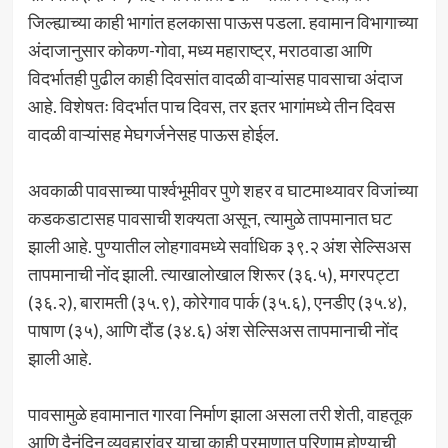
जिल्ह्याच्या काही भागांत हलकासा पाऊस पडला. हवामान विभागाच्या
अंदाजानुसार कोकण-गोवा, मध्य महाराष्ट्र, मराठवाडा आणि
विदर्भातही पुढील काही दिवसांत वादळी वाऱ्यांसह पावसाचा अंदाज
आहे. विशेषतः विदर्भात पाच दिवस, तर इतर भागांमध्ये तीन दिवस
वादळी वाऱ्यांसह मेघगर्जनेसह पाऊस होईल.
अवकाळी पावसाच्या पार्श्वभूमीवर पुणे शहर व घाटमाथ्यावर विजांच्या
कडकडाटासह पावसाची शक्यता असून, त्यामुळे तापमानात घट
झाली आहे. पुण्यातील लोहगावमध्ये सर्वाधिक ३९.२ अंश सेल्सिअस
तापमानाची नोंद झाली. त्याखालोखाल शिरूर (३६.५), मगरपट्टा
(३६.२), बारामती (३५.९), कोरेगाव पार्क (३५.६), एनडीए (३५.४),
पाषाण (३५), आणि दौंड (३४.६) अंश सेल्सिअस तापमानाची नोंद
झाली आहे.
पावसामुळे हवामानात गारवा निर्माण झाला असला तरी शेती, वाहतूक
आणि दैनंदिन व्यवहारांवर याचा काही प्रमाणात परिणाम होण्याची