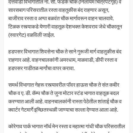
दत्तवाडी विभागातील ना. सी. फडके चौक (निलायम चित्रपटगृह) व
सारसबाग परिसरातील रस्ता वाहतुकीस बंद राहणार असून,
बाजीराव रस्ता व अप्पा बळवंत चौक मार्गावरून वाहन चालवावे.
टिळक रस्त्याकडे येणारी वाहतूक देशभक्त केशवराव जेधे चौकातून
(स्वारगेट) वळविली जाईल.
हडपसर विभागात शिवसेना चौक ते साने गुरूजी मार्ग वाहतुकीस बंद
राहणार आहे. वाहनचालकांनी अमरधाम, माळवाडी, डीपी रस्ता व
हडपसर गाडीतळ मार्गांचा वापर करावा.
समर्थ विभागात नेहरू रस्त्यावरील पॉवर हाऊस चौक ते संत कबीर
चौक व ए. डी. कॅम्प चौक ते जुना मोटार स्टंड भागात वाहतूक बदल
करण्यात आली आहे. वाहनचालकांनी रास्ता पेठेतील शांताई चौक व
क्वार्टर गेटमार्गे इच्छितस्थळी जाण्याचा सल्ला देण्यात आला आहे.
कोरेगाव पार्क भागात नॉर्थ मेन रस्ता व महात्मा गांधी चौक परिसरातील