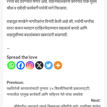
रस्ता बंद ठेवण्यात येणार आहे. वाहनचालकांनी कोरेगाव पार्क मुख्य
चौक व एबीसी फार्ममार्गे पर्यायी मार्ग निवडावा.
वाहतूक शाखेने नागरिकांना विनंती केली आहे की, पर्यायी मार्गांचा
वापर करून मतदान प्रक्रियेदरम्यान सहकार्य करावे आणि
वाहतुकीच्या बदलांबाबत खबरदारी बाळगावी.
—
Spread the love
Post
Previous:
पक्षविरोधी कारवायांसाठी पुण्यात २५ शिवसैनिकांची हकालपट्टी;
navigation
नगरातील प्रमुख कार्यकर्ते आणि सक्रिय नेते यांचा समावेश
Next:
सीमेवरील जवानाने जपले चिमुकल्या बहिणीचे नाते; दुधनीच्या शाळेत