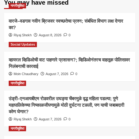
You may have missed
नागरीसुविधा
वारजे–वडगाव नवीन ब्रिजवर स्वच्छतेचा प्रश्न; संबंधित विभाग लक्ष देणार
का?
Riyaj Shekh
August 8, 2026
0
Social Updates
व्हायरल व्हिडिओची वाट पाहणारे प्रशासन?; व्हिडिओनंतरच वाहतूक पोलिसावर
निलंबनाची कारवाई
Moin Chaudhary
August 7, 2026
0
नागरीसुविधा
उंड्री–एनआयबीएम रोडवरील उघड्या चेंबरमुळे वृद्ध महिला पडल्या; पुणे
महापालिकेच्या निष्काळजीपणामुळे मोठी दुर्घटना टळली, पण याची जबाबदारी
कोण घेणार?
Riyaj Shekh
August 7, 2026
0
नागरीसुविधा