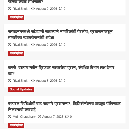
फलक केवळ शोभेसाठी?
Riyaj Shekh
August 9, 2026
0
नागरीसुविधा
सय्यदनगरमध्ये सांडपाणी साचल्याने नागरिकांची गैरसोय; प्रशासनाकडून
तातडीच्या उपाययोजनांची अपेक्षा
Riyaj Shekh
August 9, 2026
0
नागरीसुविधा
वारजे–वडगाव नवीन ब्रिजवर स्वच्छतेचा प्रश्न; संबंधित विभाग लक्ष देणार
का?
Riyaj Shekh
August 8, 2026
0
Social Updates
व्हायरल व्हिडिओची वाट पाहणारे प्रशासन?; व्हिडिओनंतरच वाहतूक पोलिसावर
निलंबनाची कारवाई
Moin Chaudhary
August 7, 2026
0
नागरीसुविधा