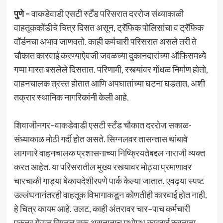
पुणे –
वाकडेवाडी एसटी स्टँड परिसरात दररोज संध्याकाळी
वाहतूककोंडीचे चित्र दिसत असून, ट्रॅफिक पोलिसांचा व ट्रॅफिक
वॉर्डनचा अभाव जाणवतो. काही कर्मचारी परिसरात असले तरी ते
चौकात कारवाई करण्याऐवजी जवळच्या दुकानदारांच्या ऑफिसमध्ये
गप्पा मारत बसलेले दिसतात. परिणामी, रस्त्यांवर गोंधळ निर्माण होतो,
वाहनचालक त्रस्त होतात आणि अपघातांच्या घटना घडतात, अशी
तक्रार स्थानिक नागरिकांनी केली आहे.
शिवाजीनगर–वाकडेवाडी एसटी स्टँड चौकात दररोज सकाळ-
संध्याकाळ मोठी गर्दी होत असते. सिग्नलवर तासन्तास थांबावे
लागणारे वाहनचालक प्रशासनाच्या निष्क्रियतेबद्दल नाराजी व्यक्त
करत आहेत. या परिसरातील मुख्य रस्त्यावर मोठ्या प्रमाणावर
चारचाकी गाड्या बेकायदेशीरपणे पार्क केल्या जातात. एवढ्या स्पष्ट
उल्लंघनानंतरही वाहतूक विभागाकडून कोणतीही कारवाई होत नाही,
हे चित्र कायम आहे. उलट, काही अंतरावर चार–पाच कर्मचारी
एकत्र येऊन सिग्नल सुरू असतानाच मधोमध कारवाई करताना