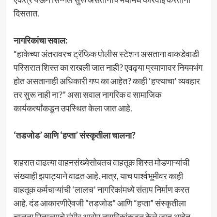
दिसतात.
नागरिकांचा सवाल:
“हाकेच्या अंतरावरच ट्रॅफिक पोलीस स्टेशन असताना वाकडेवाडी
परिसरात शिस्त का राखली जात नाही? एवढ्या प्रमाणावर नियमभंग
होत असतानाही अधिकारी गप्प का आहेत? काही ‘हप्त्याचा’ व्यवहार
तर सुरू नाही ना?” असा सवाल नागरिक व सामाजिक
कार्यकर्त्यांकडून उपस्थित केला जात आहे.
‘तडजोड’ आणि ‘हप्ता’ संस्कृतीला चालना?
शहरात वाढत्या वाहनसंख्येसोबतच वाहतूक शिस्त मोडणाऱ्यांची
संख्याही झपाट्याने वाढत आहे. मात्र, याच पार्श्वभूमीवर काही
वाहतूक कर्मचाऱ्यांची ‘लालच’ नागरिकांमध्ये संताप निर्माण करत
आहे. दंड आकारणीऐवजी “तडजोड” आणि “हप्ता” संस्कृतीला
चालना मिळाल्याचे गंभीर आरोप नागरिकांकडून केले जात आहेत.