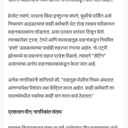
हेल्मेट नसणे, परवाना किंवा इन्शुरन्स संपणे, चुकीचे पार्किंग असे
नियमभंग आढळल्यास काही कर्मचारी थेट रोख रक्कम स्वीकारून
वाहनचालकांना सोडतात, असा प्रकार वारंवार दिसून येतो.
त्याचबरोबर ट्रक, टेम्पो आणि मालवाहतूक वाहनांकडून नियमित
‘हफ्ते’ उकळल्याच्या चर्चाही शहरभर रंगल्या आहेत. नो-एंट्री
झोनमध्ये या वाहनांना सहज प्रवेश मिळतो, त्यामागे “सेटिंग”
असल्याचा आरोप वाहनचालकांकडून केला जात आहे.
अनेक नागरिकांनी सांगितले की, “वाहतूक पोलीस नियम अंमलात
आणण्यापेक्षा पैशांवर लक्ष केंद्रित करत आहेत. काही कर्मचारी तर
पावत्यांमधील रकमेचा काही भाग स्वतःकडे ठेवतात.”
प्रशासन मौन; नागरिकांत संताप
वाहतूक विभागाकडून मात्र या सर्व आरोपांवर मौन बाळगण्यात आले