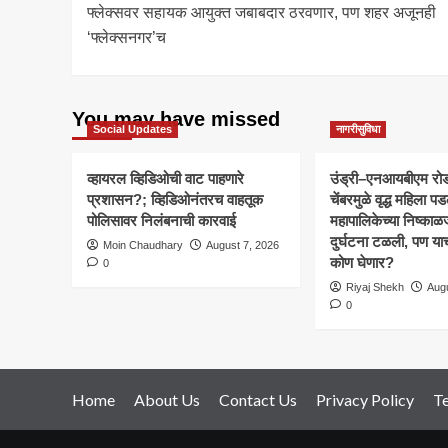
फ्लेक्सवर सहायक आयुक्त जबाबदार ठरवणार, पण शहर अजूनही
‘फ्लेक्सनगर’च
You may have missed
Social Updates
नागरीसुविधा
व्हायरल व्हिडिओची वाट पाहणारे
उंड्री–एनआयबीएम रो
प्रशासन?; व्हिडिओनंतरच वाहतूक
चेंबरमुळे वृद्ध महिला पडल
पोलिसावर निलंबनाची कारवाई
महापालिकेच्या निष्काळ
दुर्घटना टळली, पण या
Moin Chaudhary
August 7, 2026
कोण घेणार?
0
Riyaj Shekh
Augu
0
Home
About Us
Contact Us
Privacy Policy
T