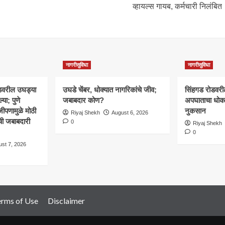
व्हायल्स गायब, कर्मचारी निलंबित
नागरीसुविधा
नागरीसुविधा
डवरील उघड्या
उघडे चेंबर, धोक्यात नागरिकांचे जीव;
सिंहगड रोडवरील
्या; पुणे
जबाबदार कोण?
अपघाताचा धोका
जीपणामुळे मोठी
नुकसान
Riyaj Shekh
August 6, 2026
ची जबाबदारी
0
Riyaj Shekh
0
st 7, 2026
erms of Use
Disclaimer