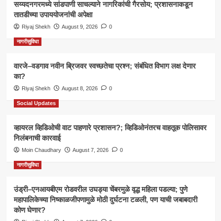
सय्यदनगरमध्ये सांडपाणी साचल्याने नागरिकांची गैरसोय; प्रशासनाकडून
तातडीच्या उपाययोजनांची अपेक्षा
Riyaj Shekh
August 9, 2026
0
नागरीसुविधा
वारजे–वडगाव नवीन ब्रिजवर स्वच्छतेचा प्रश्न; संबंधित विभाग लक्ष देणार
का?
Riyaj Shekh
August 8, 2026
0
Social Updates
व्हायरल व्हिडिओची वाट पाहणारे प्रशासन?; व्हिडिओनंतरच वाहतूक पोलिसावर
निलंबनाची कारवाई
Moin Chaudhary
August 7, 2026
0
नागरीसुविधा
उंड्री–एनआयबीएम रोडवरील उघड्या चेंबरमुळे वृद्ध महिला पडल्या; पुणे
महापालिकेच्या निष्काळजीपणामुळे मोठी दुर्घटना टळली, पण याची जबाबदारी
कोण घेणार?