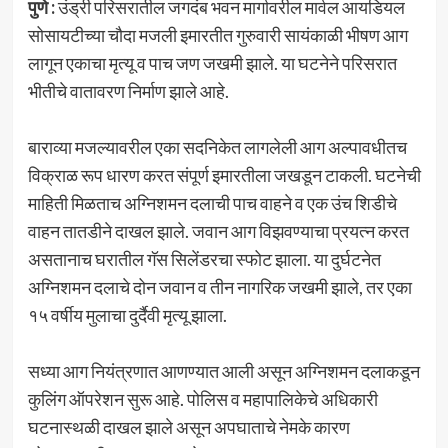
पुणे :
उंड्री परिसरातील जगदंब भवन मार्गावरील मार्वल आयडियल
सोसायटीच्या चौदा मजली इमारतीत गुरुवारी सायंकाळी भीषण आग
लागून एकाचा मृत्यू व पाच जण जखमी झाले. या घटनेने परिसरात
भीतीचे वातावरण निर्माण झाले आहे.
बाराव्या मजल्यावरील एका सदनिकेत लागलेली आग अल्पावधीतच
विक्राळ रूप धारण करत संपूर्ण इमारतीला जखडून टाकली. घटनेची
माहिती मिळताच अग्निशमन दलाची पाच वाहने व एक उंच शिडीचे
वाहन तातडीने दाखल झाले. जवान आग विझवण्याचा प्रयत्न करत
असतानाच घरातील गॅस सिलेंडरचा स्फोट झाला. या दुर्घटनेत
अग्निशमन दलाचे दोन जवान व तीन नागरिक जखमी झाले, तर एका
१५ वर्षीय मुलाचा दुर्दैवी मृत्यू झाला.
सध्या आग नियंत्रणात आणण्यात आली असून अग्निशमन दलाकडून
कुलिंग ऑपरेशन सुरू आहे. पोलिस व महापालिकेचे अधिकारी
घटनास्थळी दाखल झाले असून अपघाताचे नेमके कारण