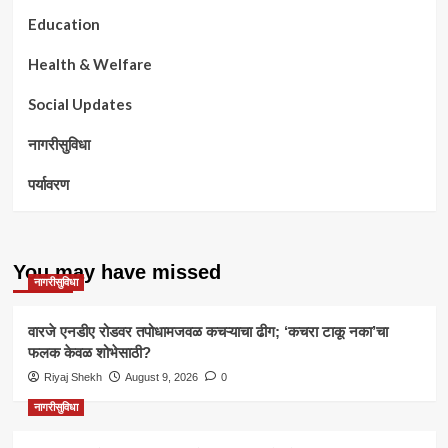
Education
Health & Welfare
Social Updates
नागरीसुविधा
पर्यावरण
You may have missed
नागरीसुविधा
वारजे एनडीए रोडवर तपोधामजवळ कचऱ्याचा ढीग; ‘कचरा टाकू नका’चा
फलक केवळ शोभेसाठी?
Riyaj Shekh
August 9, 2026
0
नागरीसुविधा