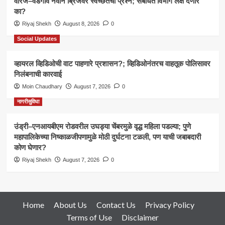
वारजे–वडगाव नवीन ब्रिजवर स्वच्छतेचा प्रश्न; संबंधित विभाग लक्ष देणार
का?
Riyaj Shekh
August 8, 2026
0
Social Updates
व्हायरल व्हिडिओची वाट पाहणारे प्रशासन?; व्हिडिओनंतरच वाहतूक पोलिसावर
निलंबनाची कारवाई
Moin Chaudhary
August 7, 2026
0
नागरीसुविधा
उंड्री–एनआयबीएम रोडवरील उघड्या चेंबरमुळे वृद्ध महिला पडल्या; पुणे
महापालिकेच्या निष्काळजीपणामुळे मोठी दुर्घटना टळली, पण याची जबाबदारी
कोण घेणार?
Riyaj Shekh
August 7, 2026
0
Home
About Us
Contact Us
Privacy Policy
Terms of Use
Disclaimer