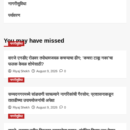
नागरीसुविधा
पर्यावरण
You may have missed
नागरीसुविधा
वारजे एनडीए रोडवर तपोधामजवळ कचऱ्याचा ढीग; ‘कचरा टाकू नका’चा
फलक केवळ शोभेसाठी?
Riyaj Shekh
August 9, 2026
0
नागरीसुविधा
सय्यदनगरमध्ये सांडपाणी साचल्याने नागरिकांची गैरसोय; प्रशासनाकडून
तातडीच्या उपाययोजनांची अपेक्षा
Riyaj Shekh
August 9, 2026
0
नागरीसुविधा