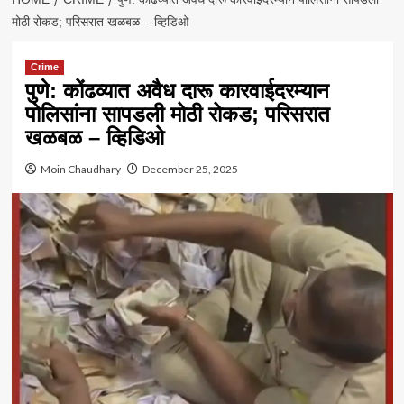
मोठी रोकड; परिसरात खळबळ – व्हिडिओ
Crime
पुणे: कोंढव्यात अवैध दारू कारवाईदरम्यान
पोलिसांना सापडली मोठी रोकड; परिसरात
खळबळ – व्हिडिओ
Moin Chaudhary
December 25, 2025