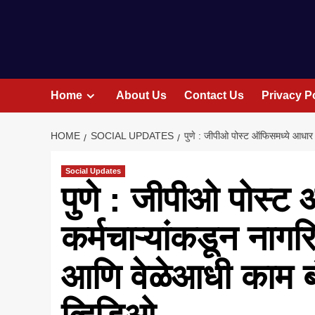
Home
About Us
Contact Us
Privacy P
HOME
SOCIAL UPDATES
पुणे : जीपीओ पोस्ट ऑफिसमध्ये आधार के
Social Updates
पुणे : जीपीओ पोस्ट 
कर्मचाऱ्यांकडून नागर
आणि वेळेआधी काम बं