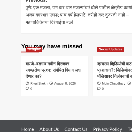
Post
Previous:
पुणे: एक मजला, पण कर चार मजल्यांचा! ढोले पाटील क्षेत्रीय कार्
navigation
अजब कारभार उघड; पाच वर्षे हेलपाटे, तरीही कर दुरुस्ती नाही –
महापालिकेच्या दिरंगाईचा बळी
You may have missed
नागरीसुविधा
Social Updates
वारजे–वडगाव नवीन ब्रिजवर
व्हायरल व्हिडिओची वाट
स्वच्छतेचा प्रश्न; संबंधित विभाग लक्ष
प्रशासन?; व्हिडिओनं
देणार का?
पोलिसावर निलंबनाची 
Riyaj Shekh
August 8, 2026
Moin Chaudhary
0
0
Home
About Us
Contact Us
Privacy Policy
T