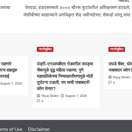
Next:
यालयचा
येरवडा, हडपसरमध्ये ४००० चौरस फुटांवरील अतिक्रमण हटवले;
जेसीबीच्या साहाय्याने अनधिकृत शेड जमीनदोस्त; शेकडो वस्तू जप्त
नागरीसुविधा
नागरीसुविधा
 पाहणारे
उंड्री–एनआयबीएम रोडवरील उघड्या
उघडे चेंबर, धो
तरच वाहतूक
चेंबरमुळे वृद्ध महिला पडल्या; पुणे
जबाबदार कोण
कारवाई
महापालिकेच्या निष्काळजीपणामुळे मोठी
Riyaj Shekh
दुर्घटना टळली, पण याची जबाबदारी
0
August 7, 2026
कोण घेणार?
Riyaj Shekh
August 7, 2026
0
erms of Use
Disclaimer