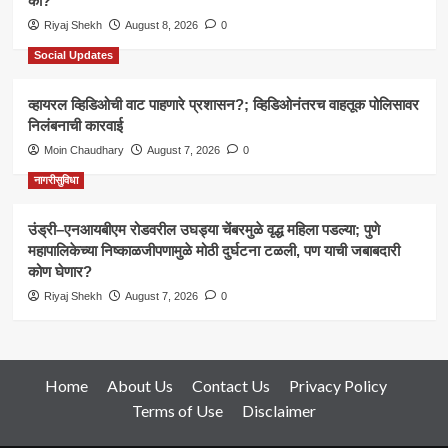
का?
Riyaj Shekh
August 8, 2026
0
Social Updates
व्हायरल व्हिडिओची वाट पाहणारे प्रशासन?; व्हिडिओनंतरच वाहतूक पोलिसावर
निलंबनाची कारवाई
Moin Chaudhary
August 7, 2026
0
नागरीसुविधा
उंड्री–एनआयबीएम रोडवरील उघड्या चेंबरमुळे वृद्ध महिला पडल्या; पुणे
महापालिकेच्या निष्काळजीपणामुळे मोठी दुर्घटना टळली, पण याची जबाबदारी
कोण घेणार?
Riyaj Shekh
August 7, 2026
0
Home
About Us
Contact Us
Privacy Policy
Terms of Use
Disclaimer