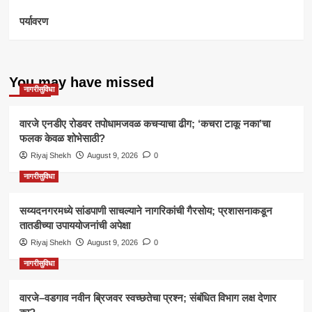
पर्यावरण
You may have missed
नागरीसुविधा
वारजे एनडीए रोडवर तपोधामजवळ कचऱ्याचा ढीग; ‘कचरा टाकू नका’चा
फलक केवळ शोभेसाठी?
Riyaj Shekh
August 9, 2026
0
नागरीसुविधा
सय्यदनगरमध्ये सांडपाणी साचल्याने नागरिकांची गैरसोय; प्रशासनाकडून
तातडीच्या उपाययोजनांची अपेक्षा
Riyaj Shekh
August 9, 2026
0
नागरीसुविधा
वारजे–वडगाव नवीन ब्रिजवर स्वच्छतेचा प्रश्न; संबंधित विभाग लक्ष देणार