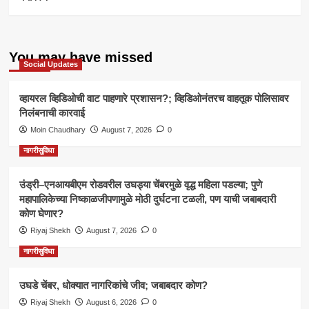
You may have missed
Social Updates
व्हायरल व्हिडिओची वाट पाहणारे प्रशासन?; व्हिडिओनंतरच वाहतूक पोलिसावर
निलंबनाची कारवाई
Moin Chaudhary
August 7, 2026
0
नागरीसुविधा
उंड्री–एनआयबीएम रोडवरील उघड्या चेंबरमुळे वृद्ध महिला पडल्या; पुणे
महापालिकेच्या निष्काळजीपणामुळे मोठी दुर्घटना टळली, पण याची जबाबदारी
कोण घेणार?
Riyaj Shekh
August 7, 2026
0
नागरीसुविधा
उघडे चेंबर, धोक्यात नागरिकांचे जीव; जबाबदार कोण?
Riyaj Shekh
August 6, 2026
0