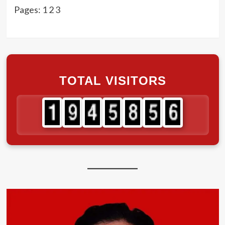
Pages:
1
2
3
TOTAL VISITORS