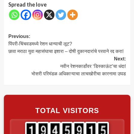
Spread the love
Post
Previous:
पिंपरी-चिंचवडमध्ये रेशन धान्याची लूट?
navigation
छावा मराठा युवा महासंघाचा इशारा – दोषी दुकानदारांचे परवाने रद्द करा!
Next:
नवीन रेशनकार्डांवर ‘डिस्काऊंट’चा धंदा!
भोसरी परिमंडळ अधिकाऱ्याचा लाचखोरीचा कारनामा उघड
TOTAL VISITORS