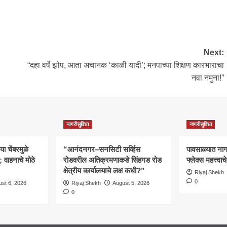
Next:
“दहा वर्षे झोप, आता अचानक ‘काळी यादी’; मनपाच्या शिक्षण कारभाराचा
नवा नमुना!”
नागरीसुविधा
नागरीसुविधा
 चेंबरमुळे
“आनंदनगर–सनसिटी सर्व्हिस
पावसाळ्यात नागरि
वाहनाचे मोठे
रोडवरील अतिक्रमणाकडे सिंहगड रोड
फ्लेक्स महत्त्व
क्षेत्रीय कार्यालयाचे लक्ष कधी?”
Riyaj Shekh
0
st 6, 2026
Riyaj Shekh
August 5, 2026
0