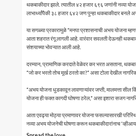
थकबाकीदार झाले. त्यातील ४२ हजार ६९६ जणांनी नव्या योजने
लाभार्थ्यांपैकी ३८ हजार ६४२ जण पुन्हा थकबाकीदार बनले अ
या सगळ्या प्रकारामुळे “मनपा प्रशासनाची अभय योजना म्हण
आता शहरात रंगू लागली आहे. वारंवार सवलती देऊनही थकबाक
संशयाच्या भोवऱ्यात आली आहे.
दरम्यान, प्रामाणिक करदाते वेळेवर कर भरत असताना, थकबाकीदार
“जो कर भरतो तोच मूर्ख ठरतो का?” असा टोला देखील नागरि
“अभय योजना धुडकावून लावणाऱ्यांवर जप्ती, मालमत्ता सील कि
योजना ही फक्त कागदी घोषणा ठरेल,” असा इशारा सजग नागरि
आता एवढ्या मोठ्या प्रमाणावर योजना फसल्यासारखी परिस्थिती
नव्या अभय योजनेची घोषणा करून थकबाकीदारांनाच ‘व्हीआयपी 
Spread the love