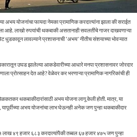
ल्या अभय योजनांचा फायदा नेमका प्रामाणिक करदात्यांना झाला की सराईत
ा आहे. लाखो रुपयांची थकबाकी असतानाही सवलतींचे गाजर दाखवणाऱ्या
 धुडकावून लावल्याने प्रशासनाची ‘अभय’ नीतीच संशयाच्या भोवऱ्यात
धिकारातून उघड झालेल्या आकडेवारीच्या आधारे मनपा प्रशासनावर जोरदार
ला प्रोत्साहन देत आहे? वेळेवर कर भरणाऱ्या प्रामाणिक नागरिकांची ही
 मिळकतकर थकबाकीदारांसाठी अभय योजना लागू केली होती. मात्र, या
 यापूर्वीच्या अभय योजनांचा लाभ घेऊनही अनेक जण पुन्हा थकबाकीदार
 १ लाख ४९ हजार ६८३ करदात्यांपैकी तब्बल ६७ हजार ४७५ जण पुन्हा