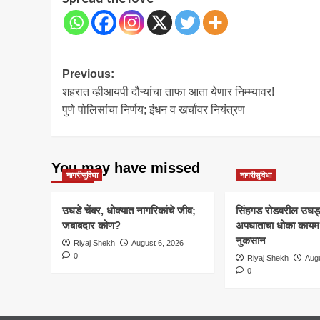
Post
Previous:
शहरात व्हीआयपी दौऱ्यांचा ताफा आता येणार निम्म्यावर!
navigation
पुणे पोलिसांचा निर्णय; इंधन व खर्चांवर नियंत्रण
You may have missed
नागरीसुविधा
नागरीसुविधा
उघडे चेंबर, धोक्यात नागरिकांचे जीव;
सिंहगड रोडवरील उघड्या
जबाबदार कोण?
अपघाताचा धोका कायम; 
नुकसान
Riyaj Shekh
August 6, 2026
0
Riyaj Shekh
Augu
0