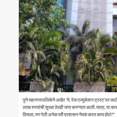
पुणे महानगरपालिकेने अखेर ‘मे. पेस एज्युकेशन ट्रस्ट’वर कठ
लाख रुपयांची सुरक्षा ठेवही जप्त करण्यात आली. मात्र, या क
दिसला, मग गेली अनेक वर्षे प्रशासन नेमकं करत काय होतं?”