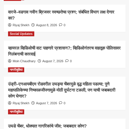
वारजे–वडगाव नवीन ब्रिजवर स्वच्छतेचा प्रश्न; संबंधित विभाग लक्ष देणार
का?
Riyaj Shekh
August 8, 2026
0
Social Updates
व्हायरल व्हिडिओची वाट पाहणारे प्रशासन?; व्हिडिओनंतरच वाहतूक पोलिसावर
निलंबनाची कारवाई
Moin Chaudhary
August 7, 2026
0
नागरीसुविधा
उंड्री–एनआयबीएम रोडवरील उघड्या चेंबरमुळे वृद्ध महिला पडल्या; पुणे
महापालिकेच्या निष्काळजीपणामुळे मोठी दुर्घटना टळली, पण याची जबाबदारी
कोण घेणार?
Riyaj Shekh
August 7, 2026
0
नागरीसुविधा
उघडे चेंबर, धोक्यात नागरिकांचे जीव; जबाबदार कोण?