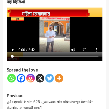
पहा व्हिडिओ
Spread the love
Post
Previous:
पुणे महापालिकेतील 626 सुरक्षारक्षक तीन महिन्यांपासून वेतनाविना,
navigation
कंपनीवर कारवाईची मागणी