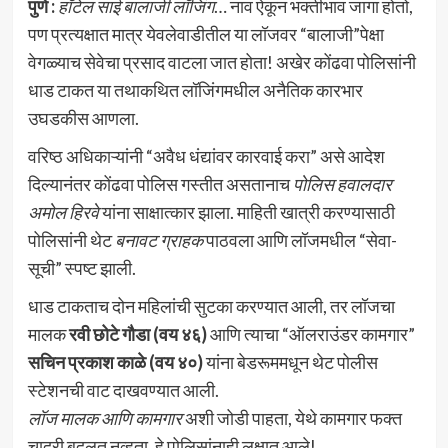
पुणे :
हॉटेल साई बालाजी लॉजिंग
… नाव ऐकून भक्तीभाव जागा होतो,
पण प्रत्यक्षात मात्र येवलेवाडीतील या लॉजवर “बालाजी”पेक्षा
वेगळ्याच सेवेचा प्रसाद वाटला जात होता! अखेर कोंढवा पोलिसांनी
धाड टाकत या तथाकथित लॉजिंगमधील अनैतिक कारभार
उघडकीस आणला.
वरिष्ठ अधिकाऱ्यांनी “अवैध धंद्यांवर कारवाई करा” असे आदेश
दिल्यानंतर कोंढवा पोलिस गस्तीत असतानाच
पोलिस हवालदार
अमोल हिरवे
यांना साक्षात्कार झाला. माहिती खात्री करण्यासाठी
पोलिसांनी थेट
बनावट ग्राहक
पाठवला आणि लॉजमधील “सेवा-
सूची” स्पष्ट झाली.
धाड टाकताच दोन महिलांची सुटका करण्यात आली, तर लॉजचा
मालक
रवी छोटे गौडा (वय ४६)
आणि त्याचा “ऑलराउंडर कामगार”
सचिन प्रकाश काळे (वय ४०)
यांना बेडरूममधून थेट पोलीस
स्टेशनची वाट दाखवण्यात आली.
लॉज मालक आणि कामगार
अशी जोडी पाहता, येथे कामगार फक्त
चादरी बदलत नव्हता, हे पोलिसांनाही लक्षात आले!