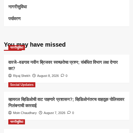
नागरीसुविधा
पर्यावरण
You may have missed
नागरीसुविधा
वारजे–वडगाव नवीन ब्रिजवर स्वच्छतेचा प्रश्न; संबंधित विभाग लक्ष देणार
का?
Riyaj Shekh
August 8, 2026
0
Social Updates
व्हायरल व्हिडिओची वाट पाहणारे प्रशासन?; व्हिडिओनंतरच वाहतूक पोलिसावर
निलंबनाची कारवाई
Moin Chaudhary
August 7, 2026
0
नागरीसुविधा