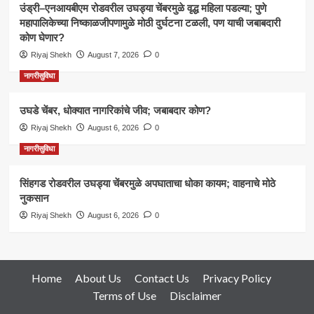
उंड्री–एनआयबीएम रोडवरील उघड्या चेंबरमुळे वृद्ध महिला पडल्या; पुणे
महापालिकेच्या निष्काळजीपणामुळे मोठी दुर्घटना टळली, पण याची जबाबदारी
कोण घेणार?
Riyaj Shekh
August 7, 2026
0
नागरीसुविधा
उघडे चेंबर, धोक्यात नागरिकांचे जीव; जबाबदार कोण?
Riyaj Shekh
August 6, 2026
0
नागरीसुविधा
सिंहगड रोडवरील उघड्या चेंबरमुळे अपघाताचा धोका कायम; वाहनाचे मोठे
नुकसान
Riyaj Shekh
August 6, 2026
0
Home
About Us
Contact Us
Privacy Policy
Terms of Use
Disclaimer