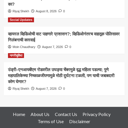
का?
Riyaj Shekh
August 8, 2026
0
Social Updates
व्हायरल व्हिडिओची वाट पाहणारे प्रशासन?; व्हिडिओनंतरच वाहतूक पोलिसावर
निलंबनाची कारवाई
Moin Chaudhary
August 7, 2026
0
नागरीसुविधा
उंड्री–एनआयबीएम रोडवरील उघड्या चेंबरमुळे वृद्ध महिला पडल्या; पुणे
महापालिकेच्या निष्काळजीपणामुळे मोठी दुर्घटना टळली, पण याची जबाबदारी
कोण घेणार?
Riyaj Shekh
August 7, 2026
0
Home
About Us
Contact Us
Privacy Policy
Terms of Use
Disclaimer