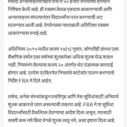
मर्यादा अभ्यासक्रमनिहाय पाच ते ५० हजार रुपयांच्या दरम्यान
निश्चित केली आहे. ही रक्कम केवळ एकदाच आकारण्याची आणि
अभ्यासक्रम संपल्यानंतर विद्यार्थ्यांना परत करण्याची अट
घालण्यात आली आहे. वेगवेगळ्या नावाखाली अतिरिक्त रक्कम
आकारण्यास मनाई आहे.
अधिनियम २०१५ मधील कलम १४(५) नुसार, कोणतीही संस्था एका
शैक्षणिक वर्षात एका वर्षाच्या शुल्कापेक्षा अधिक शुल्क घेऊ शकत
नाही. नियमभंग केल्यास कलम २० अंतर्गत थेट दंडात्मक कारवाई
होणार आहे. प्रवेश प्रक्रियेत नियमांचे काटेकोर पालन करण्याचे
निर्देश FRA ने दिले आहेत.
तसेच, अनेक संस्थांकडून वसतिगृह आणि मेस सुविधांसाठी अनिवार्य
शुल्क आकारले जात असल्याची तक्रार आहे. FRA ने या सुविधा
विद्यार्थ्यांसाठी वैकल्पिक ठेवण्याचा आदेश दिला असून, त्यासाठी
सक्ती करू नये किंवा वेगळे शुल्क लावू नये, असा इशारा दिला आहे.