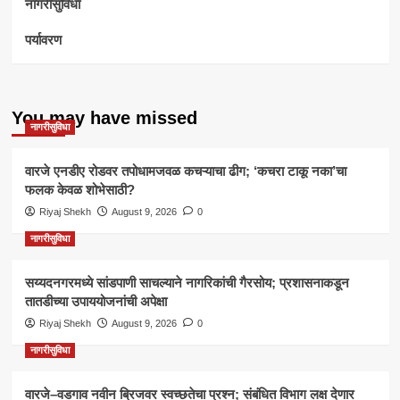
नागरीसुविधा
पर्यावरण
You may have missed
नागरीसुविधा
वारजे एनडीए रोडवर तपोधामजवळ कचऱ्याचा ढीग; ‘कचरा टाकू नका’चा
फलक केवळ शोभेसाठी?
Riyaj Shekh
August 9, 2026
0
नागरीसुविधा
सय्यदनगरमध्ये सांडपाणी साचल्याने नागरिकांची गैरसोय; प्रशासनाकडून
तातडीच्या उपाययोजनांची अपेक्षा
Riyaj Shekh
August 9, 2026
0
नागरीसुविधा
वारजे–वडगाव नवीन ब्रिजवर स्वच्छतेचा प्रश्न; संबंधित विभाग लक्ष देणार