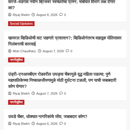
वारजे–वडगाव नवीन ब्रिजवर स्वच्छतेचा प्रश्न; संबंधित विभाग लक्ष देणार
का?
Riyaj Shekh
August 8, 2026
0
Social Updates
व्हायरल व्हिडिओची वाट पाहणारे प्रशासन?; व्हिडिओनंतरच वाहतूक पोलिसावर
निलंबनाची कारवाई
Moin Chaudhary
August 7, 2026
0
नागरीसुविधा
उंड्री–एनआयबीएम रोडवरील उघड्या चेंबरमुळे वृद्ध महिला पडल्या; पुणे
महापालिकेच्या निष्काळजीपणामुळे मोठी दुर्घटना टळली, पण याची जबाबदारी
कोण घेणार?
Riyaj Shekh
August 7, 2026
0
नागरीसुविधा
उघडे चेंबर, धोक्यात नागरिकांचे जीव; जबाबदार कोण?
Riyaj Shekh
August 6, 2026
0