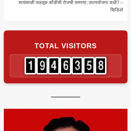
सायंकाळी वाहतूक कोंडीची रोजची समस्या; उपाययोजना कधी? –
व्हिडिओ
TOTAL VISITORS