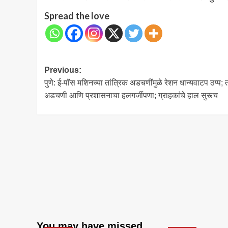
Spread the love
Post
Previous:
पुणे: ई-पॉस मशिनच्या तांत्रिक अडचणींमुळे रेशन धान्यवाटप ठप्प; त
navigation
अडचणी आणि प्रशासनाचा हलगर्जीपणा; ग्राहकांचे हाल सुरूच
You may have missed