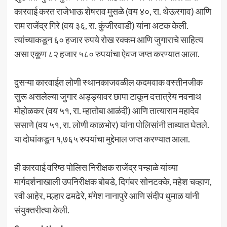
कारवाई करत राजेभाऊ शेषराव मुसळे (वय ४०, रा. थेऊरगाव) आणि
राम राजेंद्र गिरे (वय ३६, रा. कुंजीरवाडी) यांना अटक केली.
त्यांच्याकडून ६० हजार रुपये रोख रक्कम आणि जुगाराचे साहित्य
असा एकूण ८२ हजार ५८० रुपयांचा ऐवज जप्त करण्यात आला.
दुसऱ्या कारवाईत लोणी स्थानकाजवळील कदमवाक वस्तीनजीक
सुरू असलेल्या जुगार अड्ड्यावर छापा टाकून दत्तात्रेय नवनाथ
मोहोळकर (वय ५१, रा. म्हातोबा आळंदी) आणि तात्याराम महादेव
ससाणे (वय ५१, रा. लोणी काळभोर) यांना पोलिसांनी ताब्यात घेतले.
या दोघांकडून १,७६५ रुपयांचा मुद्देमाल जप्त करण्यात आला.
ही कारवाई वरिष्ठ पोलिस निरीक्षक राजेंद्र पन्हाळे यांच्या
मार्गदर्शनाखाली उपनिरीक्षक बोबडे, दिगंबर सोनटक्के, महेश चव्हाण,
रवी आहेर, मल्हार ढमढेरे, मंगेश नानापुरे आणि संदीप धुमाळ यांनी
संयुक्तरीत्या केली.