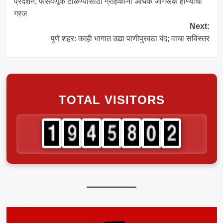
प्रदर्शन; फसवणूक टाळण्यासाठी ग्राहकांनी अधिक जागरूक होण्याची
गरज
Next:
पुणे शहर: काही भागात उद्या पाणीपुरवठा बंद; वाचा सविस्तर
TOTAL VISITORS