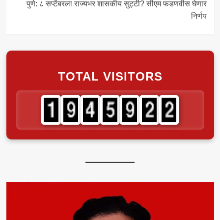
पुणे: ८ सप्टेंबरला राज्यभर शासकीय सुट्टी? सीएम फडणवीस घेणार
निर्णय
TOTAL VISITORS