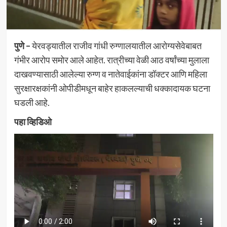
पुणे –
येरवड्यातील राजीव गांधी रुग्णालयातील आरोग्यसेवेबाबत
गंभीर आरोप समोर आले आहेत. रात्रीच्या वेळी आठ वर्षांच्या मुलाला
दाखवण्यासाठी आलेल्या रुग्ण व नातेवाईकांना डॉक्टर आणि महिला
सुरक्षारक्षकांनी ओपीडीमधून बाहेर हाकलल्याची धक्कादायक घटना
घडली आहे.
पहा व्हिडिओ