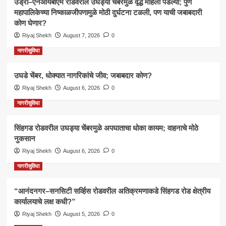
उंड्री–एनआयबीएम रोडवरील उघड्या चेंबरमुळे वृद्ध महिला पडल्या; पुणे
महापालिकेच्या निष्काळजीपणामुळे मोठी दुर्घटना टळली, पण याची जबाबदारी
कोण घेणार?
Riyaj Shekh
August 7, 2026
0
नागरीसुविधा
उघडे चेंबर, धोक्यात नागरिकांचे जीव; जबाबदार कोण?
Riyaj Shekh
August 6, 2026
0
नागरीसुविधा
सिंहगड रोडवरील उघड्या चेंबरमुळे अपघाताचा धोका कायम; वाहनाचे मोठे
नुकसान
Riyaj Shekh
August 6, 2026
0
नागरीसुविधा
“आनंदनगर–सनसिटी सर्व्हिस रोडवरील अतिक्रमणाकडे सिंहगड रोड क्षेत्रीय
कार्यालयाचे लक्ष कधी?”
Riyaj Shekh
August 5, 2026
0