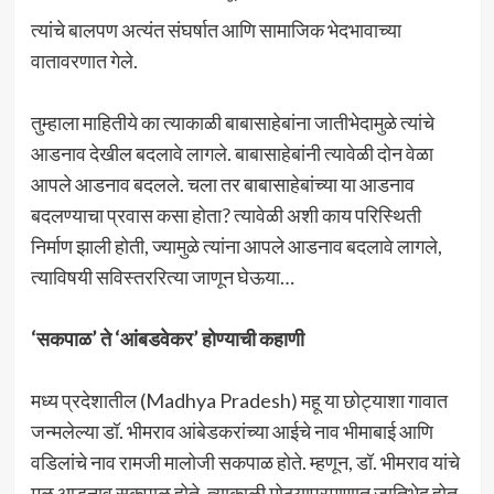
त्यांचे बालपण अत्यंत संघर्षात आणि सामाजिक भेदभावाच्या
वातावरणात गेले.
तुम्हाला माहितीये का त्याकाळी बाबासाहेबांना जातीभेदामुळे त्यांचे
आडनाव देखील बदलावे लागले. बाबासाहेबांनी त्यावेळी दोन वेळा
आपले आडनाव बदलले. चला तर बाबासाहेबांच्या या आडनाव
बदलण्याचा प्रवास कसा होता? त्यावेळी अशी काय परिस्थिती
निर्माण झाली होती, ज्यामुळे त्यांना आपले आडनाव बदलावे लागले,
त्याविषयी सविस्तररित्या जाणून घेऊया…
‘सकपाळ’ ते ‘आंबडवेकर’ होण्याची कहाणी
मध्य प्रदेशातील (Madhya Pradesh) महू या छोट्याशा गावात
जन्मलेल्या डॉ. भीमराव आंबेडकरांच्या आईचे नाव भीमाबाई आणि
वडिलांचे नाव रामजी मालोजी सकपाळ होते. म्हणून, डॉ. भीमराव यांचे
मूळ आडनाव सकपाळ होते. त्याकाळी मोठ्याप्रमाणात जातिभेद होत