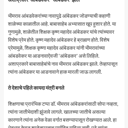
भीमराव आंबडवेकरांच्या नावापुढे आंबेडकर जोडण्याची कहाणी
शाळेच्या काळातील आहे. बाबासाहेब अभ्यासात खूप हुशार होते. या
गुणामुळे, शाळेतील शिक्षक कृष्ण महादेव आंबेडकर यांचे त्यांच्यावर
विशेष प्रेम होते. कृष्ण महादेव आंबेडकर हे ब्राह्मण होते. विशेष
प्रेमामुळे, शिक्षक कृष्णा महादेव आंबेडकर यांनी भीमरावांच्या
आंबडवेकर या आडनावाऐवजी ‘आंबेडकर’ असे लिहिले.
अशाप्रकारे बाबासाहेबांचे नाव भीमराव आंबेडकर झाले. तेव्हापासून
त्यांना आंबेडकर या आडनावाने हाक मारली जाऊ लागली.
ते देशाचे पहिले कायदा मंत्री बनले
शिक्षणाचा प्रारंभिक टप्पा डॉ. भीमराव आंबेडकरांसाठी सोपा नव्हता,
त्यांना जातीभेदाशी झुंजावे लागले. खालच्या जातीचे असल्या
कारणाने त्यांना अनेक वेळा वर्गात बसण्यापासून रोखण्यात आले. हा
भेदभाव केवळ शाळेतपुरताच मर्यादित राहिला नाही. पुढे त्यांना