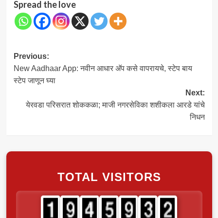
Spread the love
Post
Previous:
New Aadhaar App: नवीन आधार अ‍ॅप कसे वापरायचे, स्टेप बाय
navigation
स्टेप जाणून घ्या
Next:
येरवडा परिसरात शोककळा; माजी नगरसेविका शशीकला आरडे यांचे
निधन
TOTAL VISITORS