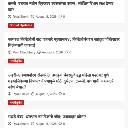
वारजे–वडगाव नवीन ब्रिजवर स्वच्छतेचा प्रश्न; संबंधित विभाग लक्ष देणार
का?
Riyaj Shekh
August 8, 2026
0
Social Updates
व्हायरल व्हिडिओची वाट पाहणारे प्रशासन?; व्हिडिओनंतरच वाहतूक पोलिसावर
निलंबनाची कारवाई
Moin Chaudhary
August 7, 2026
0
नागरीसुविधा
उंड्री–एनआयबीएम रोडवरील उघड्या चेंबरमुळे वृद्ध महिला पडल्या; पुणे
महापालिकेच्या निष्काळजीपणामुळे मोठी दुर्घटना टळली, पण याची जबाबदारी
कोण घेणार?
Riyaj Shekh
August 7, 2026
0
नागरीसुविधा
उघडे चेंबर, धोक्यात नागरिकांचे जीव; जबाबदार कोण?
Riyaj Shekh
August 6, 2026
0