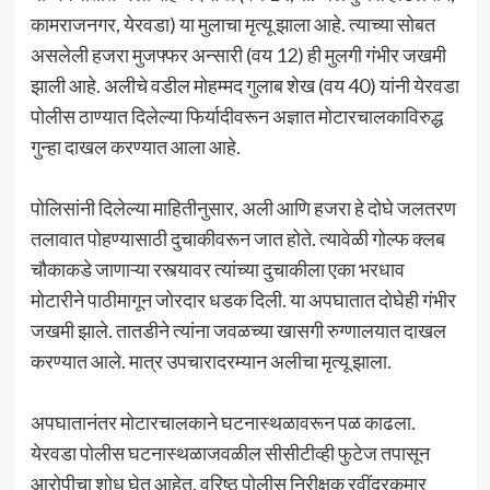
कामराजनगर, येरवडा) या मुलाचा मृत्यू झाला आहे. त्याच्या सोबत
असलेली हजरा मुजफ्फर अन्सारी (वय 12) ही मुलगी गंभीर जखमी
झाली आहे. अलीचे वडील मोहम्मद गुलाब शेख (वय 40) यांनी येरवडा
पोलीस ठाण्यात दिलेल्या फिर्यादीवरून अज्ञात मोटारचालकाविरुद्ध
गुन्हा दाखल करण्यात आला आहे.
पोलिसांनी दिलेल्या माहितीनुसार, अली आणि हजरा हे दोघे जलतरण
तलावात पोहण्यासाठी दुचाकीवरून जात होते. त्यावेळी गोल्फ क्लब
चौकाकडे जाणाऱ्या रस्त्यावर त्यांच्या दुचाकीला एका भरधाव
मोटारीने पाठीमागून जोरदार धडक दिली. या अपघातात दोघेही गंभीर
जखमी झाले. तातडीने त्यांना जवळच्या खासगी रुग्णालयात दाखल
करण्यात आले. मात्र उपचारादरम्यान अलीचा मृत्यू झाला.
अपघातानंतर मोटारचालकाने घटनास्थळावरून पळ काढला.
येरवडा पोलीस घटनास्थळाजवळील सीसीटीव्ही फुटेज तपासून
आरोपीचा शोध घेत आहेत. वरिष्ठ पोलीस निरीक्षक रवींद्रकुमार