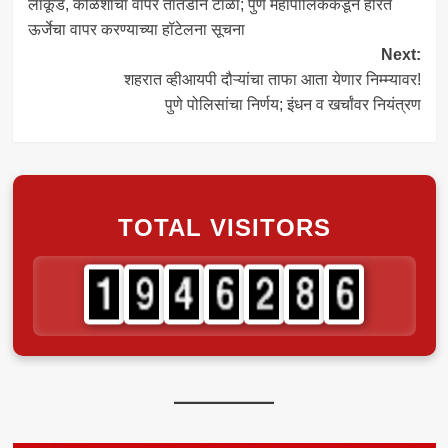
लाकूड, कोळशाचा वापर तातडीने टाळा; पुणे महापालिकेकडून हरित
navigation
ऊर्जेचा वापर करण्याच्या हॉटेलना सूचना
Next:
शहरात व्हीआयपी दौऱ्यांचा ताफा आता येणार निम्म्यावर!
पुणे पोलिसांचा निर्णय; इंधन व खर्चांवर नियंत्रण
TOTAL VISITORS