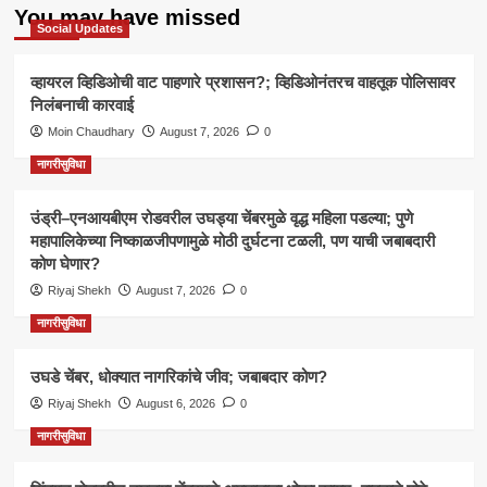
You may have missed
Social Updates
व्हायरल व्हिडिओची वाट पाहणारे प्रशासन?; व्हिडिओनंतरच वाहतूक पोलिसावर
निलंबनाची कारवाई
Moin Chaudhary
August 7, 2026
0
नागरीसुविधा
उंड्री–एनआयबीएम रोडवरील उघड्या चेंबरमुळे वृद्ध महिला पडल्या; पुणे
महापालिकेच्या निष्काळजीपणामुळे मोठी दुर्घटना टळली, पण याची जबाबदारी
कोण घेणार?
Riyaj Shekh
August 7, 2026
0
नागरीसुविधा
उघडे चेंबर, धोक्यात नागरिकांचे जीव; जबाबदार कोण?
Riyaj Shekh
August 6, 2026
0
नागरीसुविधा