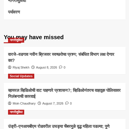
नागरीसुविधा
पर्यावरण
You may have missed
नागरीसुविधा
वारजे–वडगाव नवीन ब्रिजवर स्वच्छतेचा प्रश्न; संबंधित विभाग लक्ष देणार
का?
Riyaj Shekh
August 8, 2026
0
Social Updates
व्हायरल व्हिडिओची वाट पाहणारे प्रशासन?; व्हिडिओनंतरच वाहतूक पोलिसावर
निलंबनाची कारवाई
Moin Chaudhary
August 7, 2026
0
नागरीसुविधा
उंड्री–एनआयबीएम रोडवरील उघड्या चेंबरमुळे वृद्ध महिला पडल्या; पुणे