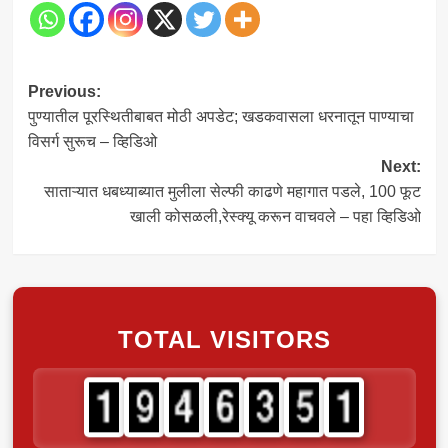
Post
Previous:
पुण्यातील पूरस्थितीबाबत मोठी अपडेट; खडकवासला धरनातून पाण्याचा
navigation
विसर्ग सुरूच – व्हिडिओ
Next:
साताऱ्यात धबध्याब्यात मुलीला सेल्फी काढणे महागात पडले, 100 फूट
खाली कोसळली,रेस्क्यू करून वाचवले – पहा व्हिडिओ
TOTAL VISITORS